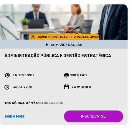
GANHE 2 POS PARA VOCE +1 PARA UM AMIGO
COM VIDEOAULAS
ADMINISTRAÇÃO PÚBLICA E GESTÃO ESTRATÉGICA
LATO SENSU
100% EAD
360 A 720H
2 A 12 MESES
18X R$ 86,00/Mês
18X R$ 387,00/Mês
INSCREVA-SE
SAIBA MAIS