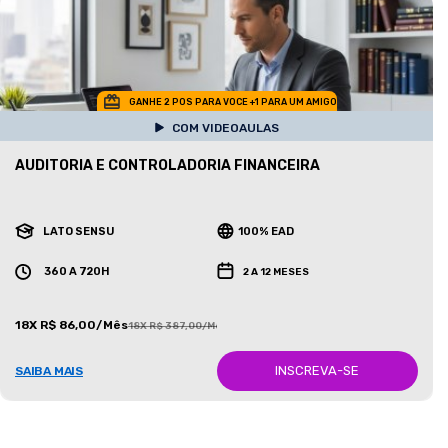
GANHE 2 POS PARA VOCE +1 PARA UM AMIGO
COM VIDEOAULAS
AUDITORIA E CONTROLADORIA FINANCEIRA
LATO SENSU
100% EAD
360 A 720H
2 A 12 MESES
18X R$ 86,00/Mês
18X R$ 387,00/Mês
INSCREVA-SE
SAIBA MAIS