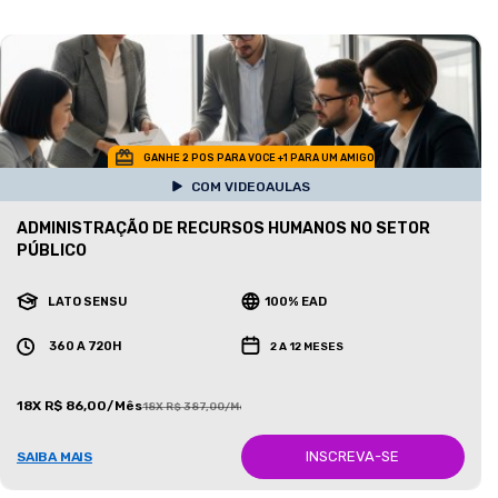
GANHE 2 POS PARA VOCE +1 PARA UM AMIGO
COM VIDEOAULAS
ADMINISTRAÇÃO DE RECURSOS HUMANOS NO SETOR
PÚBLICO
LATO SENSU
100% EAD
360 A 720H
2 A 12 MESES
18X R$ 86,00/Mês
18X R$ 387,00/Mês
INSCREVA-SE
SAIBA MAIS