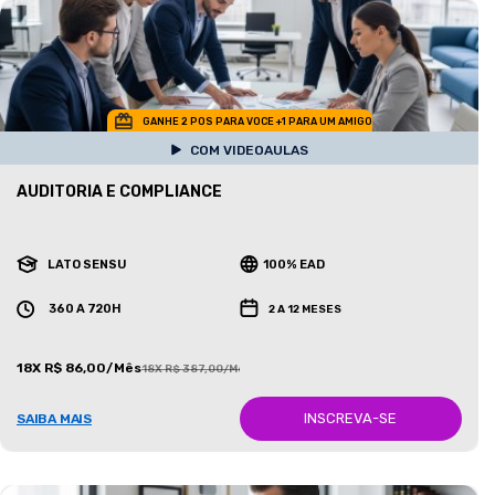
GANHE 2 POS PARA VOCE +1 PARA UM AMIGO
COM VIDEOAULAS
AUDITORIA E COMPLIANCE
LATO SENSU
100% EAD
360 A 720H
2 A 12 MESES
18X R$ 86,00/Mês
18X R$ 387,00/Mês
INSCREVA-SE
SAIBA MAIS