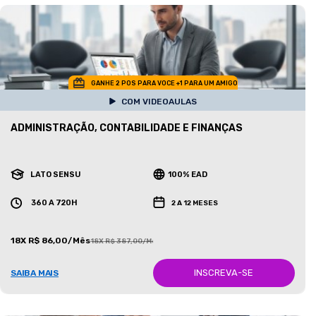
GANHE 2 POS PARA VOCE +1 PARA UM AMIGO
COM VIDEOAULAS
ADMINISTRAÇÃO, CONTABILIDADE E FINANÇAS
LATO SENSU
100% EAD
360 A 720H
2 A 12 MESES
18X R$ 86,00/Mês
18X R$ 387,00/Mês
INSCREVA-SE
SAIBA MAIS