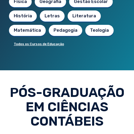
Física
Geografia
Gestão Escolar
História
Letras
Literatura
Matemática
Pedagogia
Teologia
Todos os Cursos de Educação
PÓS-GRADUAÇÃO
EM CIÊNCIAS
CONTÁBEIS