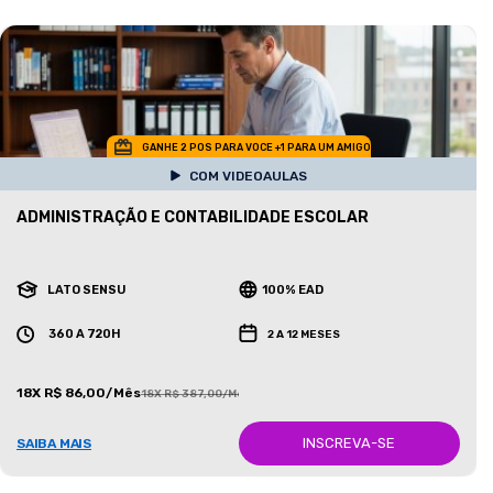
GANHE 2 POS PARA VOCE +1 PARA UM AMIGO
COM VIDEOAULAS
ADMINISTRAÇÃO E CONTABILIDADE ESCOLAR
LATO SENSU
100% EAD
360 A 720H
2 A 12 MESES
18X R$ 86,00/Mês
18X R$ 387,00/Mês
INSCREVA-SE
SAIBA MAIS