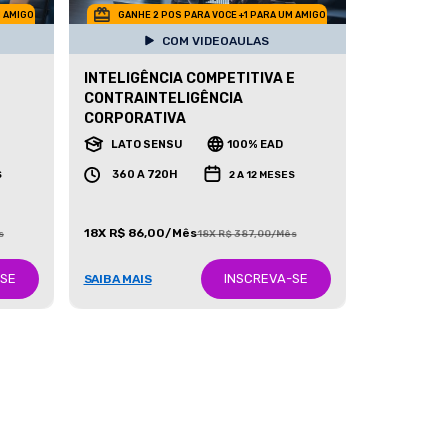
M AMIGO
GANHE 2 POS PARA VOCE +1 PARA UM AMIGO
COM VIDEOAULAS
INTELIGÊNCIA COMPETITIVA E
CONTRAINTELIGÊNCIA
CORPORATIVA
LATO SENSU
100% EAD
360 A 720H
S
2 A 12 MESES
18X R$ 86,00/Mês
s
18X R$ 387,00/Mês
-SE
INSCREVA-SE
SAIBA MAIS