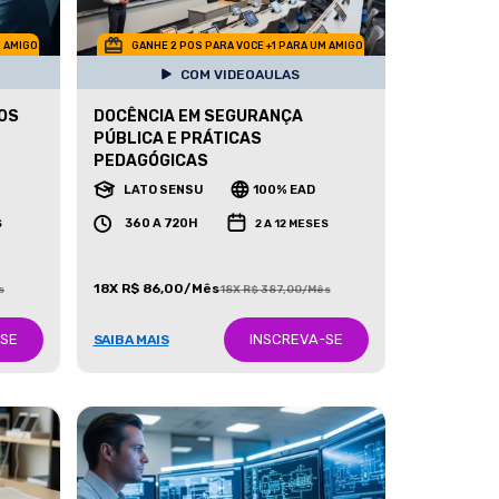
M AMIGO
GANHE 2 POS PARA VOCE +1 PARA UM AMIGO
COM VIDEOAULAS
DOS
DOCÊNCIA EM SEGURANÇA
PÚBLICA E PRÁTICAS
PEDAGÓGICAS
LATO SENSU
100% EAD
360 A 720H
S
2 A 12 MESES
18X R$ 86,00/Mês
s
18X R$ 387,00/Mês
-SE
INSCREVA-SE
SAIBA MAIS