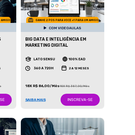
M AMIGO
GANHE 2 POS PARA VOCE +1 PARA UM AMIGO
COM VIDEOAULAS
S
BIG DATA E INTELIGÊNCIA EM
MARKETING DIGITAL
LATO SENSU
100% EAD
360 A 720H
S
2 A 12 MESES
18X R$ 86,00/Mês
s
18X R$ 387,00/Mês
-SE
INSCREVA-SE
SAIBA MAIS