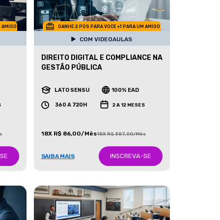
M AMIGO
GANHE 2 POS PARA VOCE +1 PARA UM AMIGO
COM VIDEOAULAS
DIREITO DIGITAL E COMPLIANCE NA
GESTÃO PÚBLICA
LATO SENSU
100% EAD
360 A 720H
S
2 A 12 MESES
18X R$ 86,00/Mês
s
18X R$ 387,00/Mês
-SE
INSCREVA-SE
SAIBA MAIS