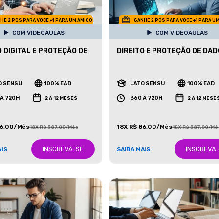
HE 2 POS PARA VOCE +1 PARA UM AMIGO
GANHE 2 POS PARA VOCE +1 PARA U
COM VIDEOAULAS
COM VIDEOAULAS
O DIGITAL E PROTEÇÃO DE
DIREITO E PROTEÇÃO DE DA
O SENSU
100% EAD
LATO SENSU
100% EAD
 A 720H
360 A 720H
2 A 12 MESES
2 A 12 MESE
86,00/Mês
18X R$ 86,00/Mês
18X R$ 387,00/Mês
18X R$ 387,00/Mê
INSCREVA-SE
INSCREVA
AIS
SAIBA MAIS