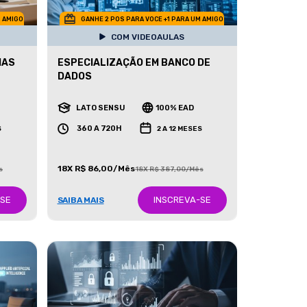
M AMIGO
GANHE 2 POS PARA VOCE +1 PARA UM AMIGO
COM VIDEOAULAS
IAS
ESPECIALIZAÇÃO EM BANCO DE
DADOS
LATO SENSU
100% EAD
360 A 720H
S
2 A 12 MESES
18X R$ 86,00/Mês
s
18X R$ 387,00/Mês
-SE
INSCREVA-SE
SAIBA MAIS