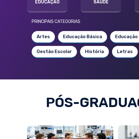
EDUCAÇÃO
SAÚDE
PRINCIPAIS CATEGORIAS
Artes
Educação Básica
Educação 
Gestão Escolar
História
Letras
PÓS-GRADUAÇ