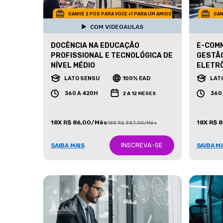
GANHE 2 POS PARA VOCE +1 PARA UM AMIGO
GAN
COM VIDEOAULAS
DOCÊNCIA NA EDUCAÇÃO
E-COM
PROFISSIONAL E TECNOLÓGICA DE
GESTÃO
NÍVEL MÉDIO
ELETR
LATO SENSU
100% EAD
LAT
360 A 420H
360
2 A 12 MESES
18X R$ 86,00/Mês
18X R$ 
18X R$ 387,00/Mês
INSCREVA-SE
SAIBA MAIS
SAIBA M