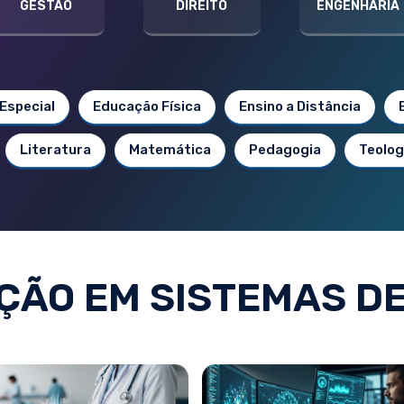
GESTÃO
DIREITO
ENGENHARIA
Especial
Educação Física
Ensino a Distância
Literatura
Matemática
Pedagogia
Teolog
ÃO EM SISTEMAS D