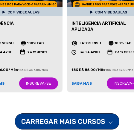
HE 2 POS PARA VOCE +1 PARA UM AMIGO
GANHE 2 POS PARA VOCE +1 PARA U
COM VIDEOAULAS
COM VIDEOAULAS
GÊNCIA
INTELIGÊNCIA ARTIFICIAL
APLICADA
O SENSU
100% EAD
LATO SENSU
100% EAD
 A 420H
360 A 420H
2 A 12 MESES
2 A 12 MESE
86,00/Mês
18X R$ 86,00/Mês
18X R$ 387,00/Mês
18X R$ 387,00/Mê
INSCREVA-SE
INSCREVA
AIS
SAIBA MAIS
CARREGAR MAIS CURSOS