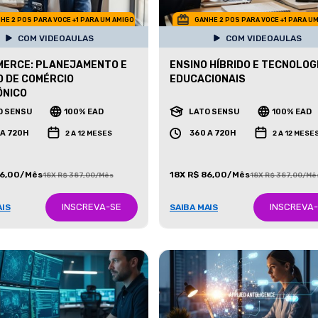
HE 2 POS PARA VOCE +1 PARA UM AMIGO
GANHE 2 POS PARA VOCE +1 PARA U
COM VIDEOAULAS
COM VIDEOAULAS
MERCE: PLANEJAMENTO E
ENSINO HÍBRIDO E TECNOLOG
 DE COMÉRCIO
EDUCACIONAIS
ÔNICO
O SENSU
100% EAD
LATO SENSU
100% EAD
 A 720H
360 A 720H
2 A 12 MESES
2 A 12 MESE
86,00/Mês
18X R$ 86,00/Mês
18X R$ 387,00/Mês
18X R$ 387,00/Mê
INSCREVA-SE
INSCREVA
AIS
SAIBA MAIS