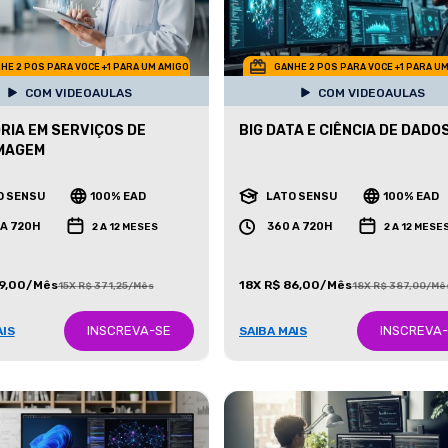
HE 2 POS PARA VOCE +1 PARA UM AMIGO
GANHE 2 POS PARA VOCE +1 PARA U
COM VIDEOAULAS
COM VIDEOAULAS
RIA EM SERVIÇOS DE
BIG DATA E CIÊNCIA DE DADO
MAGEM
O SENSU
100% EAD
LATO SENSU
100% EAD
 A 720H
360 A 720H
2 A 12 MESES
2 A 12 MESE
99,00/Mês
18X R$ 86,00/Mês
15X R$ 371,25/Mês
18X R$ 387,00/Mê
INSCREVA-SE
INSCREVA
AIS
SAIBA MAIS