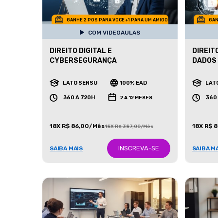
GANHE 2 POS PARA VOCE +1 PARA UM AMIGO
GAN
COM VIDEOAULAS
DIREITO DIGITAL E
DIREIT
CYBERSEGURANÇA
DADOS
LATO SENSU
100% EAD
LAT
360 A 720H
360
2 A 12 MESES
18X R$ 86,00/Mês
18X R$ 
18X R$ 387,00/Mês
INSCREVA-SE
SAIBA MAIS
SAIBA M