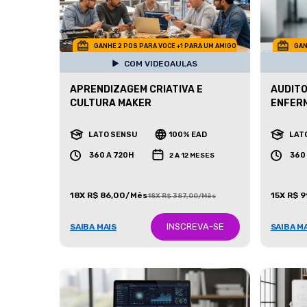
GANHE 2 POS PARA VOCE +1 PARA UM AMIGO
GAN
COM VIDEOAULAS
APRENDIZAGEM CRIATIVA E
AUDITO
CULTURA MAKER
ENFER
LATO SENSU
100% EAD
LAT
360 A 720H
360
2 A 12 MESES
18X R$ 86,00/Mês
15X R$ 
18X R$ 387,00/Mês
INSCREVA-SE
SAIBA MAIS
SAIBA M