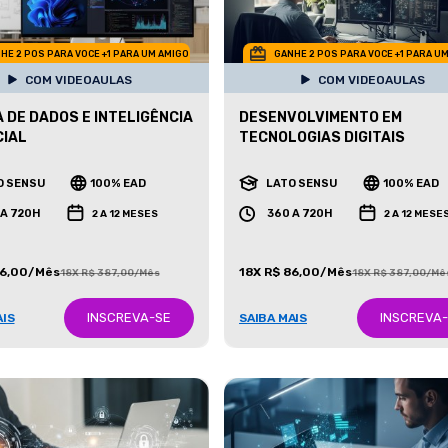
HE 2 POS PARA VOCE +1 PARA UM AMIGO
GANHE 2 POS PARA VOCE +1 PARA U
COM VIDEOAULAS
COM VIDEOAULAS
A DE DADOS E INTELIGÊNCIA
DESENVOLVIMENTO EM
CIAL
TECNOLOGIAS DIGITAIS
O SENSU
100% EAD
LATO SENSU
100% EAD
 A 720H
360 A 720H
2 A 12 MESES
2 A 12 MESE
86,00/Mês
18X R$ 86,00/Mês
18X R$ 387,00/Mês
18X R$ 387,00/Mê
INSCREVA-SE
INSCREVA
AIS
SAIBA MAIS