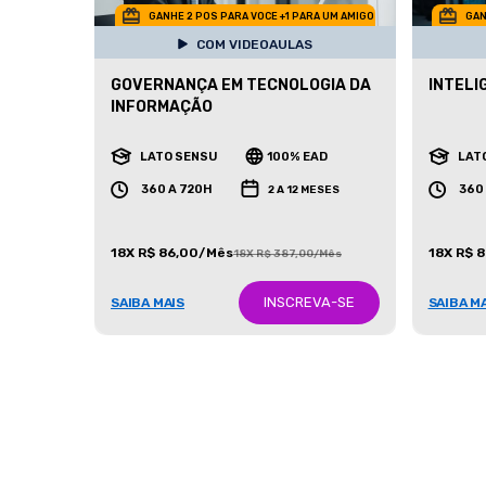
GANHE 2 POS PARA VOCE +1 PARA UM AMIGO
GAN
COM VIDEOAULAS
GOVERNANÇA EM TECNOLOGIA DA
INTELI
INFORMAÇÃO
LATO SENSU
100% EAD
LAT
360 A 720H
360
2 A 12 MESES
18X R$ 86,00/Mês
18X R$ 
18X R$ 387,00/Mês
INSCREVA-SE
SAIBA MAIS
SAIBA M