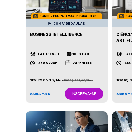
GANHE 2 POS PARA VOCE +1 PARA UM AMIGO
GAN
COM VIDEOAULAS
BUSINESS INTELLIGENCE
CIÊNCI
ARTIFI
LATO SENSU
100% EAD
LAT
360 A 720H
360
2 A 12 MESES
18X R$ 86,00/Mês
18X R$ 
18X R$ 387,00/Mês
INSCREVA-SE
SAIBA MAIS
SAIBA M