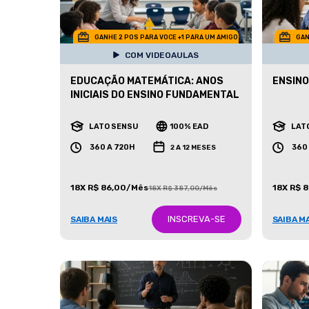
GANHE 2 POS PARA VOCE +1 PARA UM AMIGO
GAN
COM VIDEOAULAS
EDUCAÇÃO MATEMÁTICA: ANOS
ENSINO
INICIAIS DO ENSINO FUNDAMENTAL
LATO SENSU
100% EAD
LAT
360 A 720H
360
2 A 12 MESES
18X R$ 86,00/Mês
18X R$ 
18X R$ 387,00/Mês
INSCREVA-SE
SAIBA MAIS
SAIBA M