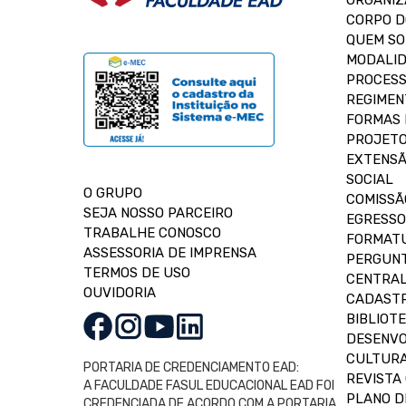
ORGANIZ
CORPO 
QUEM S
MODALID
PROCESS
REGIMEN
FORMAS 
PROJETO
EXTENSÃ
SOCIAL
O GRUPO
COMISSÃ
SEJA NOSSO PARCEIRO
EGRESSO
TRABALHE CONOSCO
FORMAT
ASSESSORIA DE IMPRENSA
PERGUNT
TERMOS DE USO
CENTRAL
OUVIDORIA
CADASTR
BIBLIOT
DESENVO
CULTUR
PORTARIA DE CREDENCIAMENTO EAD:
REVISTA 
A FACULDADE FASUL EDUCACIONAL EAD FOI
PLANO D
CREDENCIADA DE ACORDO COM A PORTARIA