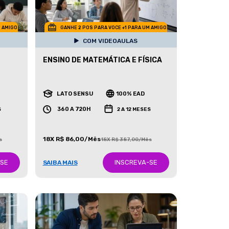
M AMIGO
GANHE 2 POS PARA VOCE +1 PARA UM AMIGO
COM VIDEOAULAS
ENSINO DE MATEMÁTICA E FÍSICA
LATO SENSU
100% EAD
360 A 720H
S
2 A 12 MESES
18X R$ 86,00/Mês
s
18X R$ 387,00/Mês
-SE
INSCREVA-SE
SAIBA MAIS