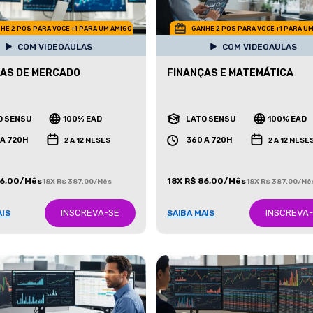
HE 2 POS PARA VOCE +1 PARA UM AMIGO
GANHE 2 POS PARA VOCE +1 PARA U
COM VIDEOAULAS
COM VIDEOAULAS
AS DE MERCADO
FINANÇAS E MATEMÁTICA
O SENSU
100% EAD
LATO SENSU
100% EAD
 A 720H
360 A 720H
2 A 12 MESES
2 A 12 MESE
86,00/Mês
18X R$ 86,00/Mês
18X R$ 387,00/Mês
18X R$ 387,00/Mê
INSCREVA-SE
INSCREVA
AIS
SAIBA MAIS