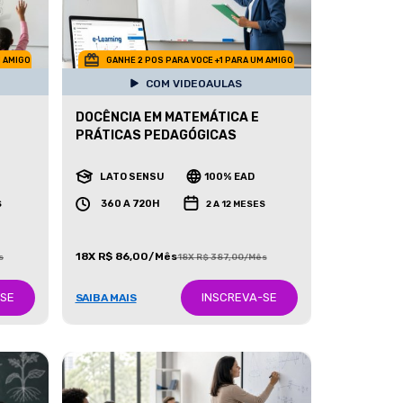
M AMIGO
GANHE 2 POS PARA VOCE +1 PARA UM AMIGO
COM VIDEOAULAS
DOCÊNCIA EM MATEMÁTICA E
PRÁTICAS PEDAGÓGICAS
LATO SENSU
100% EAD
360 A 720H
S
2 A 12 MESES
18X R$ 86,00/Mês
s
18X R$ 387,00/Mês
-SE
INSCREVA-SE
SAIBA MAIS