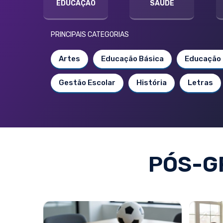
EDUCAÇÃO
SAÚDE
PRINCIPAIS CATEGORIAS
Artes
Educação Básica
Educação 
Gestão Escolar
História
Letras
PÓS-G