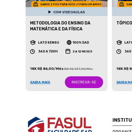
GANHE 2 POS PARA VOCE +1 PARA UM AMIGO
GAN
COM VIDEOAULAS
METODOLOGIA DO ENSINO DA
TÓPICO
MATEMÁTICA E DA FÍSICA
LATO SENSU
100% EAD
LAT
360 A 720H
360
2 A 12 MESES
18X R$ 86,00/Mês
18X R$ 
18X R$ 387,00/Mês
INSCREVA-SE
SAIBA MAIS
SAIBA M
INSTIT