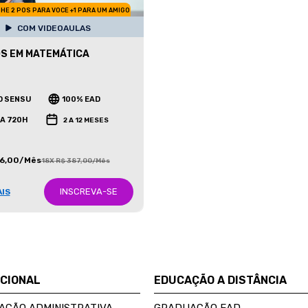
HE 2 POS PARA VOCE +1 PARA UM AMIGO
COM VIDEOAULAS
S EM MATEMÁTICA
O SENSU
100% EAD
 A 720H
2 A 12 MESES
86,00/Mês
18X R$ 387,00/Mês
INSCREVA-SE
AIS
UCIONAL
EDUCAÇÃO A DISTÂNCIA