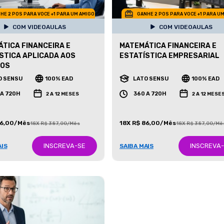
HE 2 POS PARA VOCE +1 PARA UM AMIGO
GANHE 2 POS PARA VOCE +1 PARA U
COM VIDEOAULAS
COM VIDEOAULAS
TICA FINANCEIRA E
MATEMÁTICA FINANCEIRA E
STICA APLICADA AOS
ESTATÍSTICA EMPRESARIAL
IOS
O SENSU
100% EAD
LATO SENSU
100% EAD
 A 720H
360 A 720H
2 A 12 MESES
2 A 12 MESE
86,00/Mês
18X R$ 86,00/Mês
18X R$ 387,00/Mês
18X R$ 387,00/Mê
INSCREVA-SE
INSCREVA
AIS
SAIBA MAIS