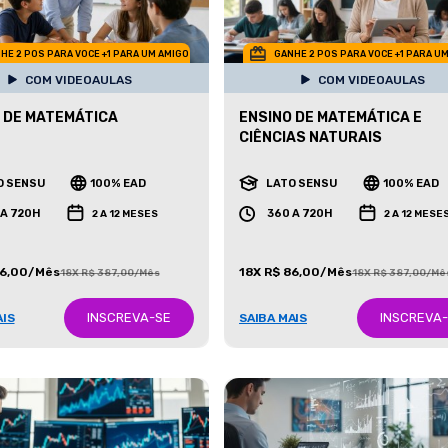
HE 2 POS PARA VOCE +1 PARA UM AMIGO
GANHE 2 POS PARA VOCE +1 PARA U
COM VIDEOAULAS
COM VIDEOAULAS
 DE MATEMÁTICA
ENSINO DE MATEMÁTICA E
CIÊNCIAS NATURAIS
O SENSU
100% EAD
LATO SENSU
100% EAD
 A 720H
360 A 720H
2 A 12 MESES
2 A 12 MESE
86,00/Mês
18X R$ 86,00/Mês
18X R$ 387,00/Mês
18X R$ 387,00/Mê
INSCREVA-SE
INSCREVA
AIS
SAIBA MAIS