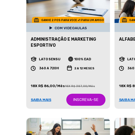
GANHE 2 POS PARA VOCE +1 PARA UM AMIGO
GAN
COM VIDEOAULAS
ADMINISTRAÇÃO E MARKETING
ALFAB
ESPORTIVO
LATO SENSU
100% EAD
LAT
360 A 720H
360
2 A 12 MESES
18X R$ 86,00/Mês
18X R$ 
18X R$ 387,00/Mês
INSCREVA-SE
SAIBA MAIS
SAIBA M