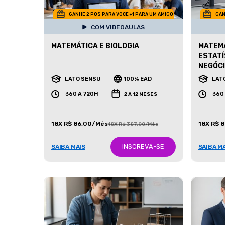
GANHE 2 POS PARA VOCE +1 PARA UM AMIGO
GAN
COM VIDEOAULAS
MATEMÁTICA E BIOLOGIA
MATEMÁ
ESTATÍ
NEGÓC
LATO SENSU
100% EAD
LAT
360 A 720H
360
2 A 12 MESES
18X R$ 86,00/Mês
18X R$ 
18X R$ 387,00/Mês
INSCREVA-SE
SAIBA MAIS
SAIBA M