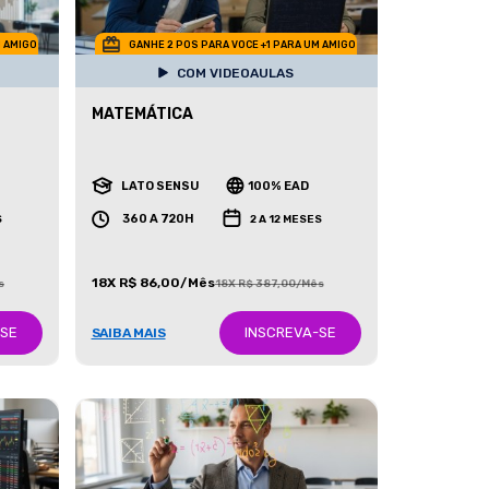
M AMIGO
GANHE 2 POS PARA VOCE +1 PARA UM AMIGO
COM VIDEOAULAS
MATEMÁTICA
LATO SENSU
100% EAD
360 A 720H
S
2 A 12 MESES
18X R$ 86,00/Mês
s
18X R$ 387,00/Mês
-SE
INSCREVA-SE
SAIBA MAIS