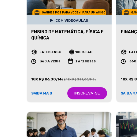
GANHE 2 POS PARA VOCE +1 PARA UM AMIGO
GAN
COM VIDEOAULAS
ENSINO DE MATEMÁTICA, FÍSICA E
FINANÇ
QUÍMICA
LATO SENSU
100% EAD
LAT
360 A 720H
360
2 A 12 MESES
18X R$ 86,00/Mês
18X R$ 
18X R$ 387,00/Mês
INSCREVA-SE
SAIBA MAIS
SAIBA M