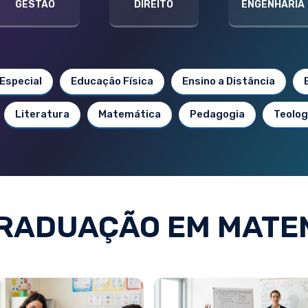
GESTÃO
DIREITO
ENGENHARIA
Especial
Educação Física
Ensino a Distância
Literatura
Matemática
Pedagogia
Teolog
RADUAÇÃO EM MATE