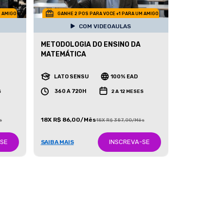
M AMIGO
GANHE 2 POS PARA VOCE +1 PARA UM AMIGO
COM VIDEOAULAS
METODOLOGIA DO ENSINO DA
MATEMÁTICA
LATO SENSU
100% EAD
360 A 720H
S
2 A 12 MESES
18X R$ 86,00/Mês
s
18X R$ 387,00/Mês
-SE
INSCREVA-SE
SAIBA MAIS