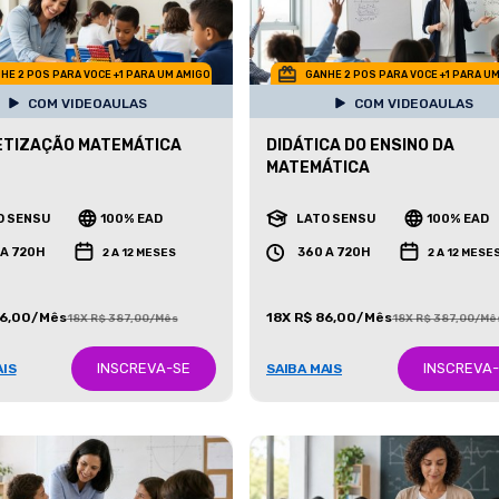
HE 2 POS PARA VOCE +1 PARA UM AMIGO
GANHE 2 POS PARA VOCE +1 PARA U
COM VIDEOAULAS
COM VIDEOAULAS
ETIZAÇÃO MATEMÁTICA
DIDÁTICA DO ENSINO DA
MATEMÁTICA
O SENSU
100% EAD
LATO SENSU
100% EAD
 A 720H
360 A 720H
2 A 12 MESES
2 A 12 MESE
86,00/Mês
18X R$ 86,00/Mês
18X R$ 387,00/Mês
18X R$ 387,00/Mê
INSCREVA-SE
INSCREVA
AIS
SAIBA MAIS