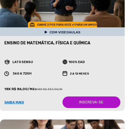
GANHE 2 POS PARA VOCE +1 PARA UM AMIGO
COM VIDEOAULAS
ENSINO DE MATEMÁTICA, FÍSICA E QUÍMICA
LATO SENSU
100% EAD
360 A 720H
2 A 12 MESES
18X R$ 86,00/Mês
18X R$ 387,00/Mês
INSCREVA-SE
SAIBA MAIS