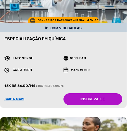
GANHE 2 POS PARA VOCE +1 PARA UM AMIGO
COM VIDEOAULAS
ESPECIALIZAÇÃO EM QUÍMICA
LATO SENSU
100% EAD
360 A 720H
2 A 12 MESES
18X R$ 86,00/Mês
18X R$ 387,00/Mês
INSCREVA-SE
SAIBA MAIS