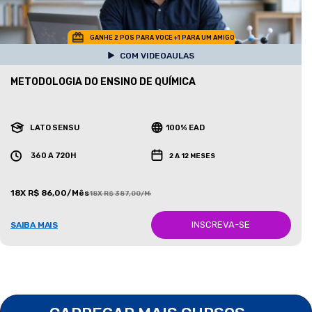
GANHE 2 POS PARA VOCE +1 PARA UM AMIGO
COM VIDEOAULAS
METODOLOGIA DO ENSINO DE QUÍMICA
LATO SENSU
100% EAD
360 A 720H
2 A 12 MESES
18X R$ 86,00/Mês
18X R$ 387,00/Mês
INSCREVA-SE
SAIBA MAIS