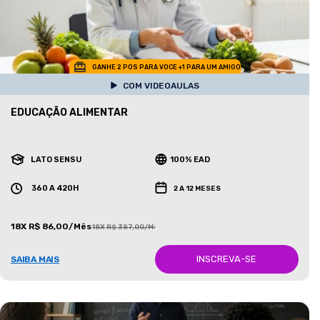
GANHE 2 POS PARA VOCE +1 PARA UM AMIGO
COM VIDEOAULAS
EDUCAÇÃO ALIMENTAR
LATO SENSU
100% EAD
360 A 420H
2 A 12 MESES
18X R$ 86,00/Mês
18X R$ 387,00/Mês
INSCREVA-SE
SAIBA MAIS