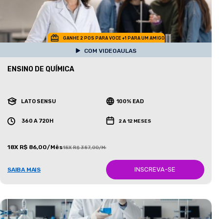
GANHE 2 POS PARA VOCE +1 PARA UM AMIGO
COM VIDEOAULAS
ENSINO DE QUÍMICA
LATO SENSU
100% EAD
360 A 720H
2 A 12 MESES
18X R$ 86,00/Mês
18X R$ 387,00/Mês
INSCREVA-SE
SAIBA MAIS