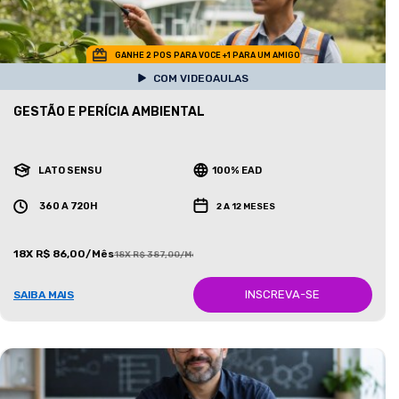
GANHE 2 POS PARA VOCE +1 PARA UM AMIGO
COM VIDEOAULAS
GESTÃO E PERÍCIA AMBIENTAL
LATO SENSU
100% EAD
360 A 720H
2 A 12 MESES
18X R$ 86,00/Mês
18X R$ 387,00/Mês
INSCREVA-SE
SAIBA MAIS